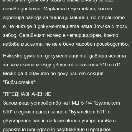
инчови дискети. Марката е Бултекст, което
адресира завода за пишещи машини, но странното
е, че никъде в документацията няма връзка с този
завод. Серийният номер е четирицифрен, което
навява мисълта, че не е било масово производство.
Няколко думи от документацията, даващи яснота
за разликата между двете обозначения 510 и 511.
Може да я свалите по-долу или от секция
"Библиотека":
"ПРЕДНАЗНАЧЕНИЕ
Запомнящо устройство на ГМД 5 1/4 "Бултекст
510" с едностранен запис и "Бултекст 511" с
двустранен запис са компактни устройства с
директно шпинделово задвижване и прецизен