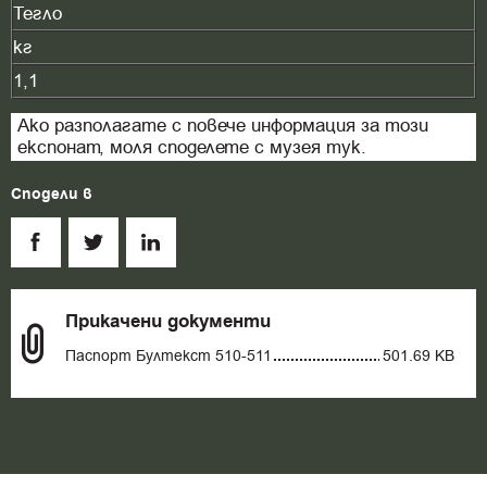
Тегло
кг
1,1
Ако разполагате с повече информация за този
експонат, моля споделете с музея тук.
Сподели в
Прикачени документи
Паспорт Бултекст 510-511
501.69 KB