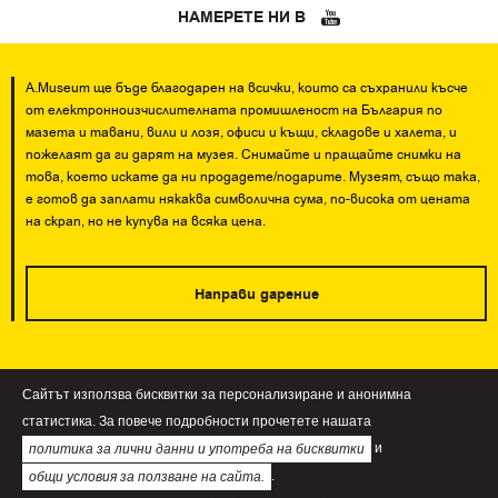
НАМЕРЕТЕ НИ В
A.Museum ще бъде благодарен на всички, които са съхранили късче
от електронноизчислителната промишленост на България по
мазета и тавани, вили и лозя, офиси и къщи, складове и халета, и
пожелаят да ги дарят на музея. Снимайте и пращайте снимки на
това, което искате да ни продадете/подарите. Музеят, също така,
е готов да заплати някаква символична сума, по-висока от цената
на скрап, но не купува на всяка цена.
Направи дарение
Сайтът използва бисквитки за персонализиране и анонимна
При използване на информация и изображения от А.Museum е
статистика. За повече подробности прочетете нашата
задължителното да цитирате името на сайта!
и
политика за лични данни и употреба на бисквитки
.
©2026 amuseum.bg. Всички права запазени!
Общи условия
общи условия за ползване на сайта.