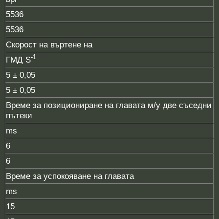
5536
5536
Скорост на въртене на
-1
ГМД S
5 ± 0,05
5 ± 0,05
Време за позициониране на главата м/у две съседни
пътеки
ms
6
6
Време за успокояване на главата
ms
15