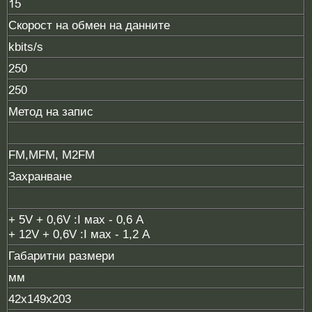
15
Скорост на обмен на данните
kbits/s
250
250
Метод на запис
FM,MFM, M2FM
Захранване
+ 5V + 0,6V :I мах - 0,6 A
+ 12V + 0,6V :I мах - 1,2 A
Габаритни размери
мм
42x149x203