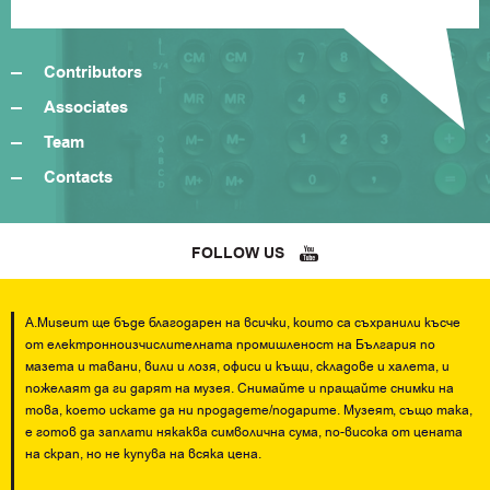
Contributors
Associates
Team
Contacts
FOLLOW US
A.Museum ще бъде благодарен на всички, които са съхранили късче
от електронноизчислителната промишленост на България по
мазета и тавани, вили и лозя, офиси и къщи, складове и халета, и
пожелаят да ги дарят на музея. Снимайте и пращайте снимки на
това, което искате да ни продадете/подарите. Музеят, също така,
е готов да заплати някаква символична сума, по-висока от цената
на скрап, но не купува на всяка цена.