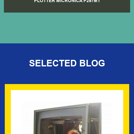
PLOTTER MICRONICA P297M1
SELECTED BLOG