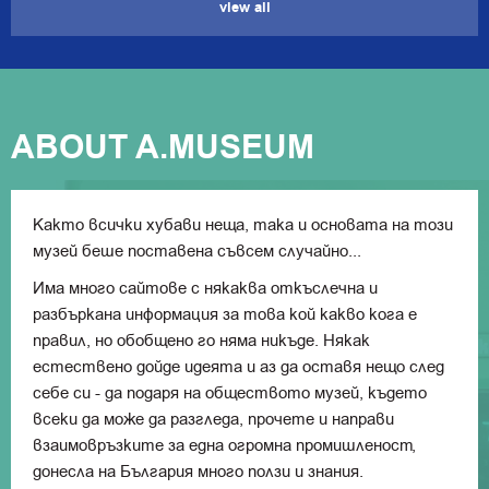
view all
ABOUT A.MUSEUM
Както всички хубави неща, така и основата на този
музей беше поставена съвсем случайно...
Има много сайтове с някаква откъслечна и
разбъркана информация за това кой какво кога е
правил, но обобщено го няма никъде. Някак
естествено дойде идеята и аз да оставя нещо след
себе си - да подаря на обществото музей, където
всеки да може да разгледа, прочете и направи
взаимовръзките за една огромна промишленост,
донесла на България много ползи и знания.