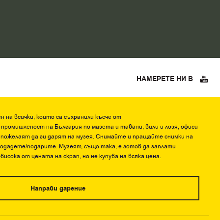
НАМЕРЕТЕ НИ В
 на всички, които са съхранили късче от
ромишленост на България по мазета и тавани, вили и лозя, офиси
 и пожелаят да ги дарят на музея. Снимайте и пращайте снимки на
родадете/подарите. Музеят, също така, е готов да заплати
висока от цената на скрап, но не купува на всяка цена.
Направи дарение