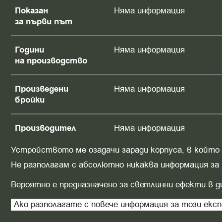
Показан
Няма информация
за първи път
Години
Няма информация
на производство
Произведени
Няма информация
бройки
Производител
Няма информация
Устройството ме озадачи заради корпуса, в който
Не разполагам с абсолютно никаква информация за н
Вероятно е предназначено за светлинни ефекти в д
Ако разполагате с повече информация за този експ