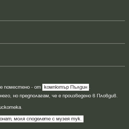
 е поместено - от
компютър Пълдин
.
его, но предполагам, че е произведено в Пловдив.
искотека.
онат, моля споделете с музея тук.