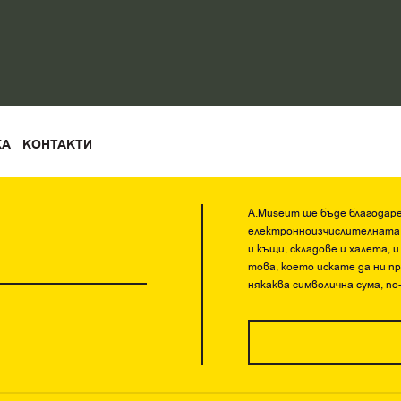
КА
КОНТАКТИ
A.Museum ще бъде благодарен
електронноизчислителната п
и къщи, складове и халета,
това, което искате да ни п
някаква символична сума, по-