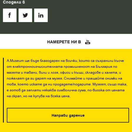
Сподели в
НАМЕРЕТЕ НИ В
A.Museum ще бъде благодарен на всички, които са съхранили късче
от електронноизчислителната промишленост на България по
мазета и тавани, вили и лозя, офиси и къщи, складове и халета, и
пожелаят да ги дарят на музея. Снимайте и пращайте снимки на
това, което искате да ни продадете/подарите. Музеят, също така,
е готов да заплати някаква символична сума, по-висока от цената
на скрап, но не купува на всяка цена.
Направи дарение