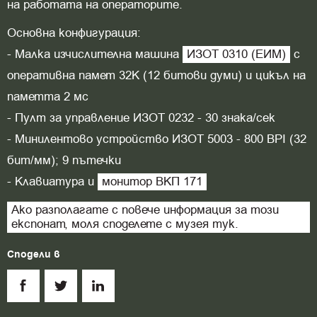
на работата на операторите.
Основна конфигурация:
- Малка изчислителна машина
ИЗОТ 0310 (ЕИМ)
с
оперативна памет 32К (12 битови думи) и цикъл на
паметта 2 мс
- Пулт за управление ИЗОТ 0232 - 30 знака/сек
- Минилентово устройство ИЗОТ 5003 - 800 ВРI (32
бит/мм); 9 пътечки
- Клавиатура и
монитор ВКП 171
Ако разполагате с повече информация за този
експонат, моля споделете с музея тук.
Сподели в