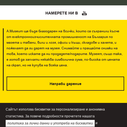
НАМЕРЕТЕ НИ В
A.Museum ще бъде благодарен на всички, които са съхранили късче
от електронноизчислителната промишленост на България по
мазета и тавани, вили и лозя, офиси и къщи, складове и халета, и
пожелаят да ги дарят на музея. Снимайте и пращайте снимки на
това, което искате да ни продадете/подарите. Музеят, също така,
е готов да заплати някаква символична сума, по-висока от цената
на скрап, но не купува на всяка цена.
Направи дарение
Сайтът използва бисквитки за персонализиране и анонимна
При използване на информация и изображения от А.Museum е
статистика. За повече подробности прочетете нашата
задължителното да цитирате името на сайта!
и
политика за лични данни и употреба на бисквитки